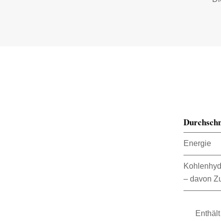
Durchschn
Energie
Kohlenhyd
– davon Z
Enthält