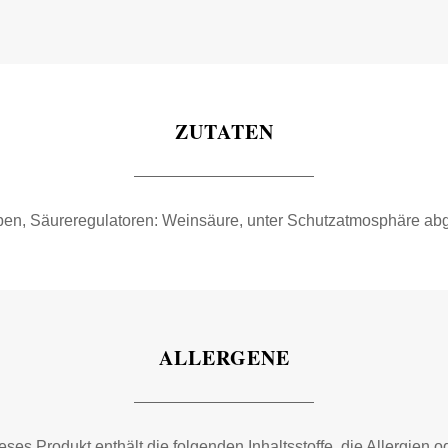
ZUTATEN
ben, Säureregulatoren: Weinsäure, unter Schutzatmosphäre abge
ALLERGENE
eses Produkt enthält die folgenden Inhaltsstoffe, die Allergien o