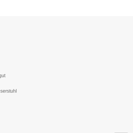
gut
serstuhl