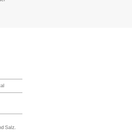
cal
nd Salz.